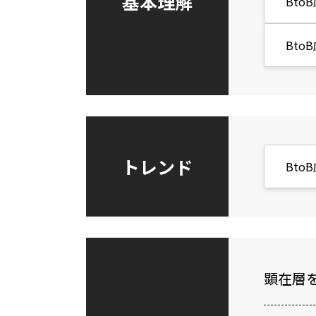
基本理解
Bto
Bto
トレンド
Bto
顕在層