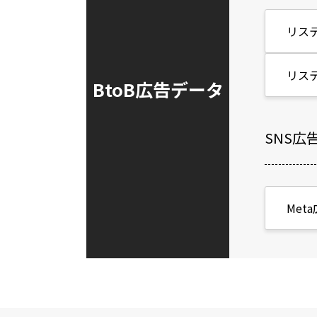
リステ
リス
BtoB広告データ
SNS広
Met