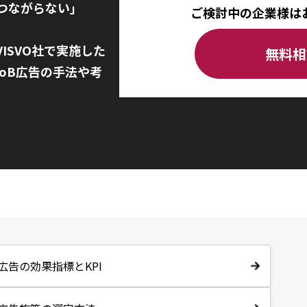
つながらない」
ご検討中の企業様は
ISVO社で実施した
無料相
oB広告の手法や考
B広告の効果指標とKPI