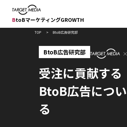
B
toBマーケティングGROWTH
TOP
BtoB広告研究部
BtoB広告研究部
受注に貢献する
BtoB広告につ
る