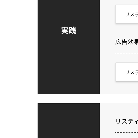
リス
実践
広告効
リス
リステ