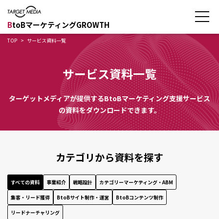
B
toBマーケティングGROWTH
TOP
サービス資料一覧
サービス資料一覧
ターゲットメディアが提供する
BtoBマーケティング支援サービス
の資料をダウンロードできます。
カテゴリから資料を探す
すべての資料
事業紹介
戦略設計
カテゴリーマーケティング・ABM
集客・リード獲得
BtoBサイト制作・運営
BtoBコンテンツ制作
リードナーチャリング