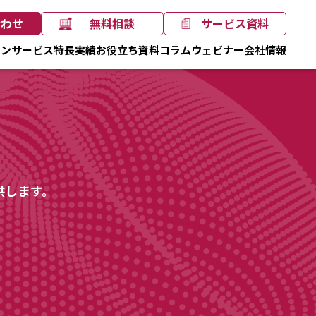
合わせ
無料相談
サービス資料
ョン
サービス
特長
実績
お役立ち資料
コラム
ウェビナー
会社情報
供します。